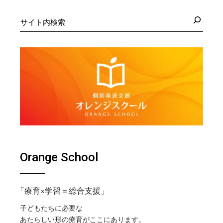
検
索
Orange School
「療育×学習＝総合支援」
子どもたちに必要な
あたらしい形の療育がここにあります。