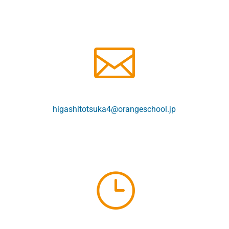
higashitotsuka4@orangeschool.jp