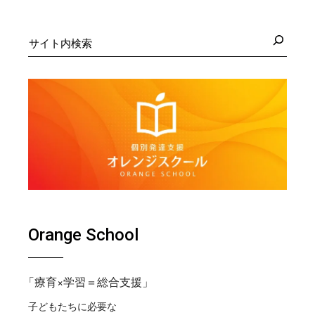
検
索
Orange School
「療育×学習＝総合支援」
子どもたちに必要な