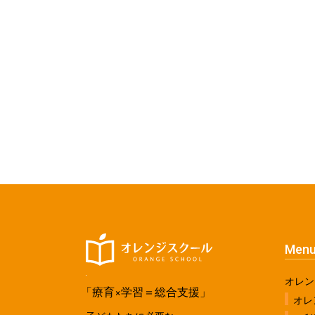
Men
オレン
「療育×学習＝総合支援」
オレ