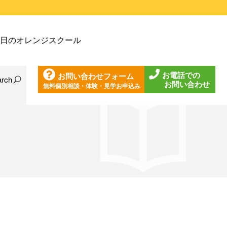
戸塚教室
日のオレンジスクール
戸塚第２教室
戸塚第３教室
お電話での
お問い合わせフォーム
戸塚第４教室
arch
お問い合わせ
無料個別相談・体験・見学お申込み
日の東戸塚教室
ノ口教室
日の東戸塚第２教室
ざみ野教室
日の東戸塚第３教室
葉台教室
日の東戸塚第４教室
見教室
日の溝ノ口教室
沢教室
日のあざみ野教室
沢第２教室
日の青葉台教室
岩教室
日の鶴見教室
岩第２教室