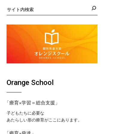
日の藤沢教室
くば教室
検
索
日の藤沢第２教室
コ東戸塚教室
日の小岩教室
コ溝ノ口教室
日の小岩第２教室
日のつくば教室
日のピコ東戸塚教室
日のピコ溝ノ口教室
Orange School
「療育×学習＝総合支援」
子どもたちに必要な
あたらしい形の療育がここにあります。
「療育×発達」