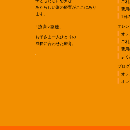
子どもたちに必要な
ご利
あたらしい形の療育がここにあり
費用
ます。
1日
「療育×発達」
オレン
オレ
お子さま一人ひとりの
ご利
成長に合わせた療育。
費用
よく
プログ
オレ
オレ