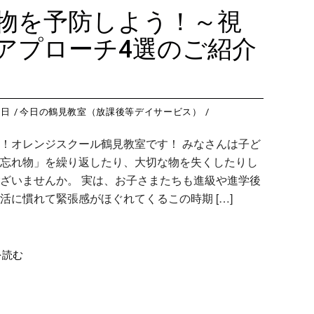
藤沢教室
今
つくば教室
今日のつ
物を予防しよう！～視
藤沢第２教室
今
ピコ東戸塚教室
今日のピ
アプローチ4選のご紹介
小岩教室
今
ピコ溝ノ口教室
今日のピ
小岩第２教室
今
つくば教室
今
0日
今日の鶴見教室（放課後等デイサービス）
ピコ東戸塚教室
今
！オレンジスクール鶴見教室です！ みなさんは子ど
ピコ溝ノ口教室
今
忘れ物」を繰り返したり、大切な物を失くしたりし
ざいませんか。 実は、お子さまたちも進級や進学後
活に慣れて緊張感がほぐれてくるこの時期 […]
を読む