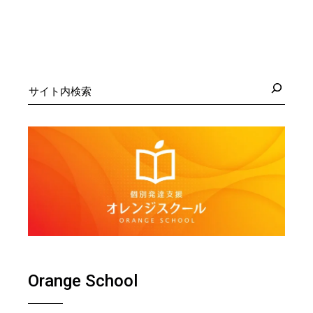
検
索
Orange School