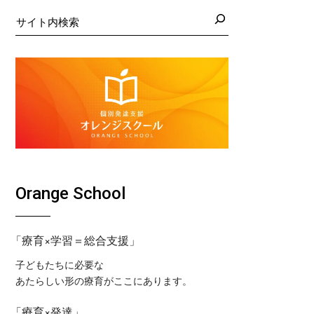
日の藤沢教室
くば教室
検
索
日の藤沢第２教室
コ東戸塚教室
日の小岩教室
コ溝ノ口教室
日の小岩第２教室
日のつくば教室
日のピコ東戸塚教室
日のピコ溝ノ口教室
Orange School
「療育×学習＝総合支援」
子どもたちに必要な
あたらしい形の療育がここにあります。
「療育×発達」