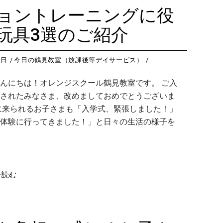
藤沢教室
今
つくば教室
今日のつ
ョントレーニングに役
藤沢第２教室
今
ピコ東戸塚教室
今日のピ
玩具3選のご紹介
小岩教室
今
ピコ溝ノ口教室
今日のピ
小岩第２教室
今
0日
今日の鶴見教室（放課後等デイサービス）
つくば教室
今
んにちは！オレンジスクール鶴見教室です。 ご入
ピコ東戸塚教室
今
されたみなさま、改めましておめでとうございま
ピコ溝ノ口教室
今
に来られるお子さまも「入学式、緊張しました！」
体験に行ってきました！」と日々の生活の様子を
を読む