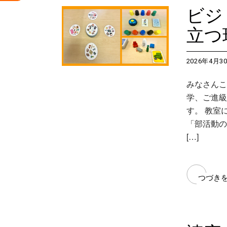
ビジ
立つ
2026年4月3
みなさんこ
学、ご進級
す。 教室
「部活動の
[…]
つづき