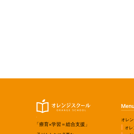
Men
オレン
「療育×学習＝総合支援」
オレ