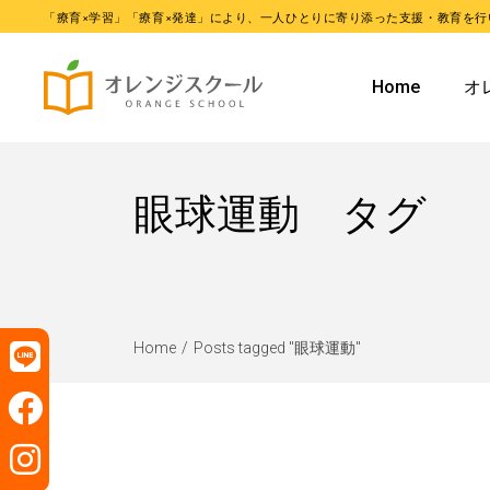
「療育×学習」「療育×発達」により、一人ひとりに寄り添った支援・教育を行
オレンジ
Home
オ
オレンジ
オ
眼球運動 タグ
オ
Home
Posts tagged "眼球運動"