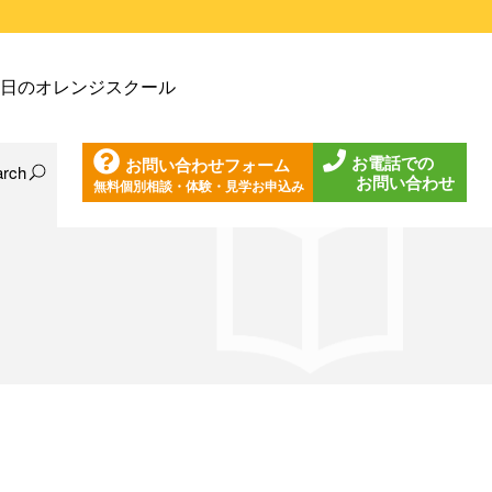
戸塚教室
日のオレンジスクール
戸塚第２教室
戸塚第３教室
お電話での
お問い合わせフォーム
戸塚第４教室
arch
お問い合わせ
無料個別相談・体験・見学お申込み
日の東戸塚教室
ノ口教室
日の東戸塚第２教室
ざみ野教室
日の東戸塚第３教室
葉台教室
日の東戸塚第４教室
見教室
日の溝ノ口教室
沢教室
日のあざみ野教室
沢第２教室
日の青葉台教室
岩教室
日の鶴見教室
岩第２教室