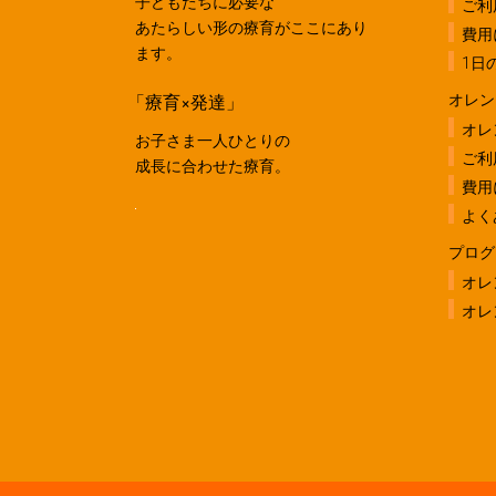
子どもたちに必要な
ご利
あたらしい形の療育がここにあり
費用
ます。
1日
「療育×発達」
オレン
オレ
お子さま一人ひとりの
ご利
成長に合わせた療育。
費用
よく
プログ
オレ
オレ