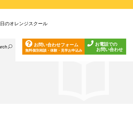
戸塚教室
日のオレンジスクール
戸塚第２教室
戸塚第３教室
お電話での
お問い合わせフォーム
戸塚第４教室
arch
お問い合わせ
無料個別相談・体験・見学お申込み
日の東戸塚教室
ノ口教室
日の東戸塚第２教室
ざみ野教室
日の東戸塚第３教室
葉台教室
日の東戸塚第４教室
見教室
日の溝ノ口教室
沢教室
日のあざみ野教室
沢第２教室
日の青葉台教室
岩教室
日の鶴見教室
岩第２教室