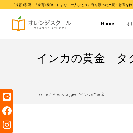
「療育×学習」「療育×発達」により、一人ひとりに寄り添った支援・教育を行
オレンジ
Home
オ
オレンジ
オ
インカの黄金 タ
オ
Home
Posts tagged "インカの黄金"