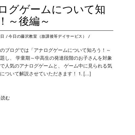
藤沢教室
今
つくば教室
今日のつ
ログゲームについて知
藤沢第２教室
今
ピコ東戸塚教室
今日のピ
！～後編～
小岩教室
今
ピコ溝ノ口教室
今日のピ
小岩第２教室
今
0日
今日の藤沢教室（放課後等デイサービス）
つくば教室
今
のブログでは「アナログゲームについて知ろう！～
ピコ東戸塚教室
今
題し、 学童期～中高生の発達段階のお子さんを対象
ピコ溝ノ口教室
今
で人気のアナログゲームと、 ゲーム中に見られる気
について解説させていただきます！ 1. […]
を読む