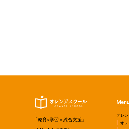
Men
オレン
「療育×学習＝総合支援」
オレ