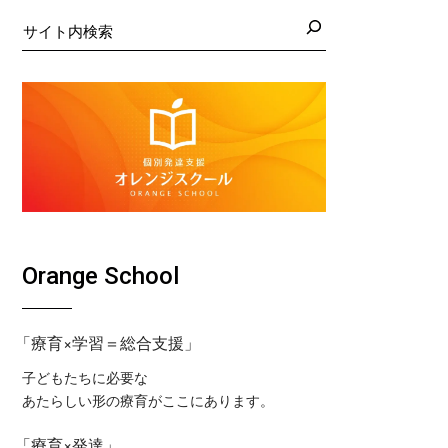
日の藤沢教室
くば教室
検
索
日の藤沢第２教室
コ東戸塚教室
日の小岩教室
コ溝ノ口教室
日の小岩第２教室
日のつくば教室
日のピコ東戸塚教室
日のピコ溝ノ口教室
Orange School
「療育×学習＝総合支援」
子どもたちに必要な
あたらしい形の療育がここにあります。
「療育×発達」