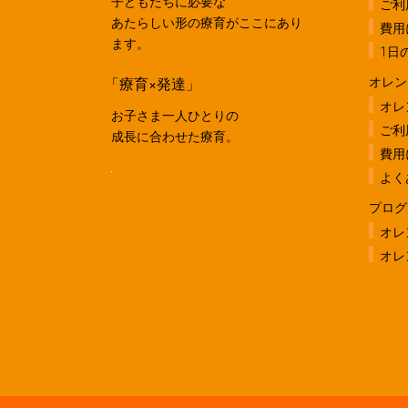
子どもたちに必要な
ご利
あたらしい形の療育がここにあり
費用
ます。
1日
「療育×発達」
オレン
オレ
お子さま一人ひとりの
ご利
成長に合わせた療育。
費用
よく
プログ
オレ
オレ