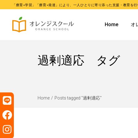
「療育×学習」「療育×発達」により、一人ひとりに寄り添った支援・教育を行
オレンジ
Home
オ
オレンジ
オ
過剰適応 タグ
オ
Home
Posts tagged "過剰適応"