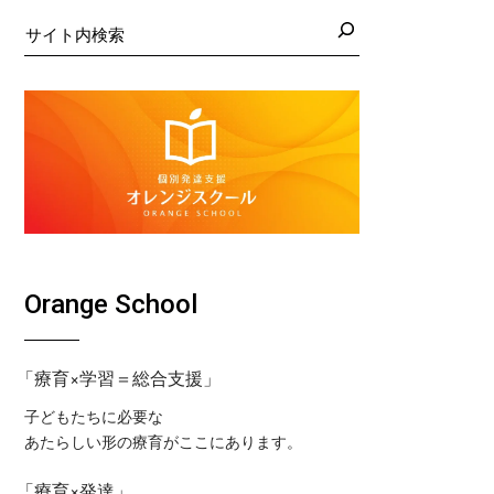
日の藤沢教室
くば教室
検
索
日の藤沢第２教室
コ東戸塚教室
日の小岩教室
コ溝ノ口教室
日の小岩第２教室
日のつくば教室
日のピコ東戸塚教室
日のピコ溝ノ口教室
Orange School
「療育×学習＝総合支援」
子どもたちに必要な
あたらしい形の療育がここにあります。
「療育×発達」