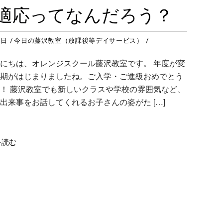
藤沢教室
今
つくば教室
今日のつ
適応ってなんだろう？
藤沢第２教室
今
ピコ東戸塚教室
今日のピ
小岩教室
今
ピコ溝ノ口教室
今日のピ
8日
今日の藤沢教室（放課後等デイサービス）
小岩第２教室
今
にちは、オレンジスクール藤沢教室です。 年度が変
つくば教室
今
期がはじまりましたね。ご入学・ご進級おめでとう
ピコ東戸塚教室
今
！ 藤沢教室でも新しいクラスや学校の雰囲気など、
出来事をお話してくれるお子さんの姿がた […]
ピコ溝ノ口教室
今
を読む