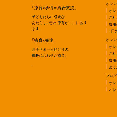
オレン
「療育×学習＝総合支援」
オレ
子どもたちに必要な
ご利
あたらしい形の療育がここにあり
費用
ます。
1日
「療育×発達」
オレン
オレ
お子さま一人ひとりの
ご利
成長に合わせた療育。
費用
よく
プログ
オレ
オレ