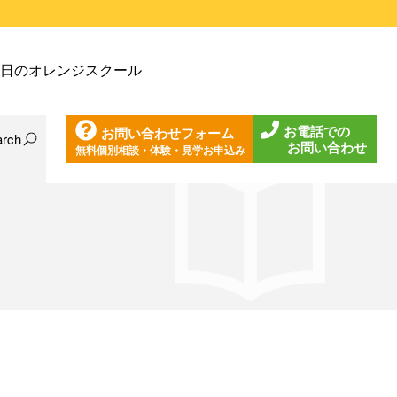
戸塚教室
日のオレンジスクール
戸塚第２教室
戸塚第３教室
お電話での
お問い合わせフォーム
戸塚第４教室
arch
お問い合わせ
無料個別相談・体験・見学お申込み
日の東戸塚教室
ノ口教室
日の東戸塚第２教室
ざみ野教室
日の東戸塚第３教室
葉台教室
日の東戸塚第４教室
見教室
日の溝ノ口教室
沢教室
日のあざみ野教室
沢第２教室
日の青葉台教室
岩教室
日の鶴見教室
岩第２教室