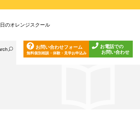
戸塚教室
日のオレンジスクール
戸塚第２教室
戸塚第３教室
お電話での
お問い合わせフォーム
戸塚第４教室
arch
お問い合わせ
無料個別相談・体験・見学お申込み
日の東戸塚教室
ノ口教室
日の東戸塚第２教室
ざみ野教室
日の東戸塚第３教室
葉台教室
日の東戸塚第４教室
見教室
日の溝ノ口教室
沢教室
日のあざみ野教室
沢第２教室
日の青葉台教室
岩教室
日の鶴見教室
岩第２教室