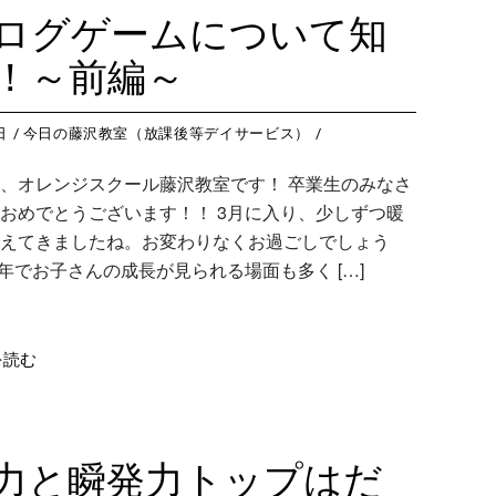
藤沢教室
今
つくば教室
今日のつ
ログゲームについて知
藤沢第２教室
今
ピコ東戸塚教室
今日のピ
！～前編～
小岩教室
今
ピコ溝ノ口教室
今日のピ
小岩第２教室
今
日
今日の藤沢教室（放課後等デイサービス）
つくば教室
今
、オレンジスクール藤沢教室です！ 卒業生のみなさ
ピコ東戸塚教室
今
おめでとうございます！！ 3月に入り、少しずつ暖
ピコ溝ノ口教室
今
えてきましたね。お変わりなくお過ごしでしょう
1年でお子さんの成長が見られる場面も多く […]
を読む
力と瞬発力トップはだ