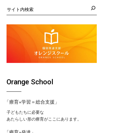
日の藤沢教室
くば教室
検
索
日の藤沢第２教室
コ東戸塚教室
日の小岩教室
コ溝ノ口教室
日の小岩第２教室
日のつくば教室
日のピコ東戸塚教室
日のピコ溝ノ口教室
Orange School
「療育×学習＝総合支援」
子どもたちに必要な
あたらしい形の療育がここにあります。
「療育×発達」