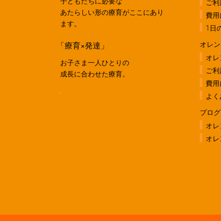
子どもたちに必要な
ご利
あたらしい形の療育がここにあり
費用
ます。
1日
「療育×発達」
オレン
オレ
お子さま一人ひとりの
ご利
成長に合わせた療育。
費用
よく
プログ
オレ
オレ