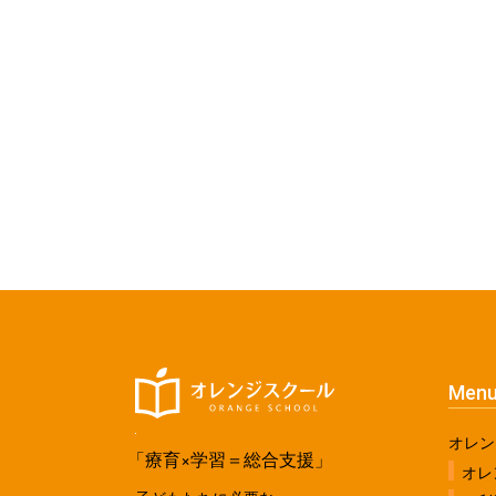
Men
オレン
「療育×学習＝総合支援」
オレ