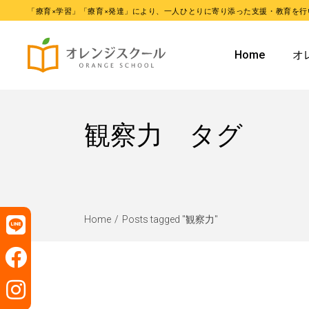
「療育×学習」「療育×発達」により、一人ひとりに寄り添った支援・教育を行
オレンジ
Home
オ
オレンジ
オ
観察力 タグ
オ
Home
Posts tagged "観察力"