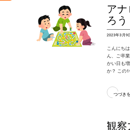
アナ
ろう
2023年3月9
こんにちは
ん、ご卒業
かい日も増
か？ この
つづき
観察