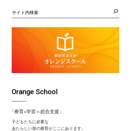
検
索
Orange School
「療育×学習＝総合支援」
子どもたちに必要な
あたらしい形の療育がここにあります。