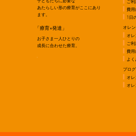
子どもたちに必要な
ご利
あたらしい形の療育がここにあり
費用
ます。
1日
「療育×発達」
オレン
オレ
お子さま一人ひとりの
ご利
成長に合わせた療育。
費用
よく
プログ
オレ
オレ