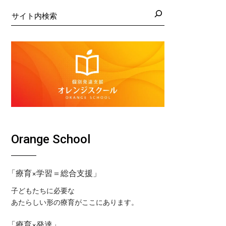
日の藤沢教室
くば教室
検
索
日の藤沢第２教室
コ東戸塚教室
日の小岩教室
コ溝ノ口教室
日の小岩第２教室
日のつくば教室
日のピコ東戸塚教室
日のピコ溝ノ口教室
Orange School
「療育×学習＝総合支援」
子どもたちに必要な
あたらしい形の療育がここにあります。
「療育×発達」