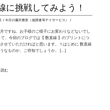
藤沢教室
今
つくば教室
今日のつ
線に挑戦してみよう！
藤沢第２教室
今
ピコ東戸塚教室
今日のピ
小岩教室
今
ピコ溝ノ口教室
今日のピ
日
今日の藤沢教室（放課後等デイサービス）
小岩第２教室
今
月ですね、お子様のご様子にお変わりなどないでし
つくば教室
今
さて、今回のブログでは【 数直線 】のプリントにつ
ピコ東戸塚教室
今
させていただければと思います。 1.はじめに 数直線
うなものか、ご存知でしょうか。 […]
ピコ溝ノ口教室
今
を読む