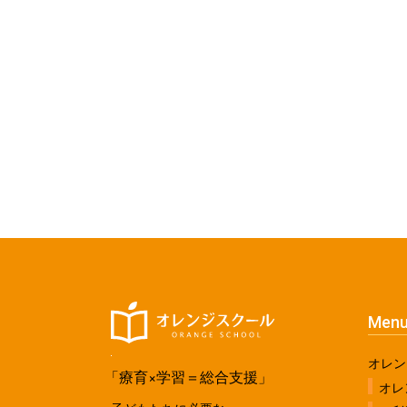
Men
オレン
「療育×学習＝総合支援」
オレ