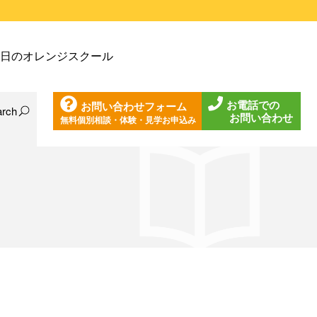
戸塚教室
日のオレンジスクール
戸塚第２教室
戸塚第３教室
お電話での
お問い合わせフォーム
戸塚第４教室
arch
お問い合わせ
無料個別相談・体験・見学お申込み
日の東戸塚教室
ノ口教室
日の東戸塚第２教室
ざみ野教室
日の東戸塚第３教室
葉台教室
日の東戸塚第４教室
見教室
日の溝ノ口教室
沢教室
日のあざみ野教室
沢第２教室
日の青葉台教室
岩教室
日の鶴見教室
岩第２教室