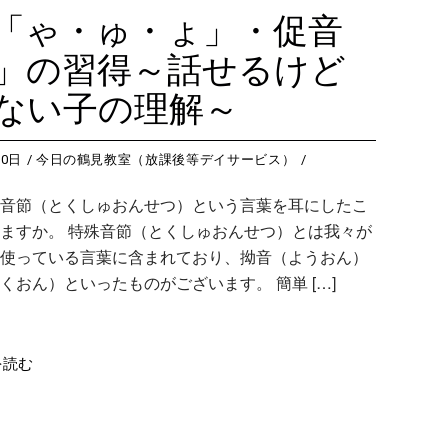
藤沢教室
今
つくば教室
今日のつ
「ゃ・ゅ・ょ」・促音
藤沢第２教室
今
ピコ東戸塚教室
今日のピ
」の習得～話せるけど
小岩教室
今
ピコ溝ノ口教室
今日のピ
ない子の理解～
小岩第２教室
今
つくば教室
今
20日
今日の鶴見教室（放課後等デイサービス）
ピコ東戸塚教室
今
音節（とくしゅおんせつ）という言葉を耳にしたこ
ピコ溝ノ口教室
今
ますか。 特殊音節（とくしゅおんせつ）とは我々が
使っている言葉に含まれており、拗音（ようおん）
くおん）といったものがございます。 簡単 […]
を読む