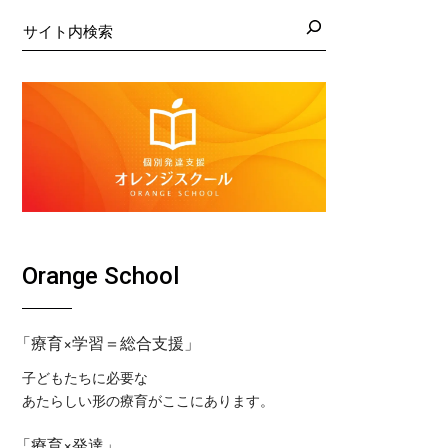
日の藤沢教室
くば教室
検
索
日の藤沢第２教室
コ東戸塚教室
日の小岩教室
コ溝ノ口教室
日の小岩第２教室
日のつくば教室
日のピコ東戸塚教室
日のピコ溝ノ口教室
Orange School
「療育×学習＝総合支援」
子どもたちに必要な
あたらしい形の療育がここにあります。
「療育×発達」