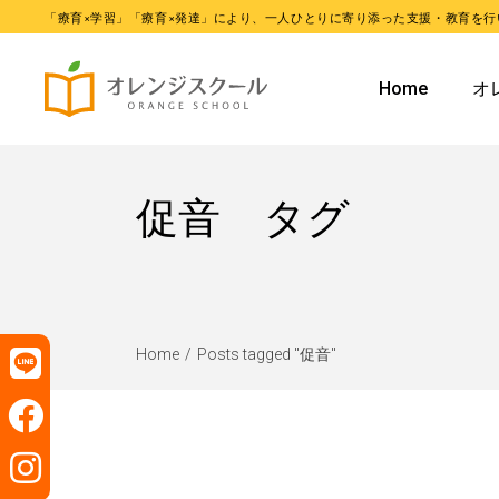
「療育×学習」「療育×発達」により、一人ひとりに寄り添った支援・教育を行
オレンジ
Home
オ
オレンジ
オ
促音 タグ
オ
Home
Posts tagged "促音"