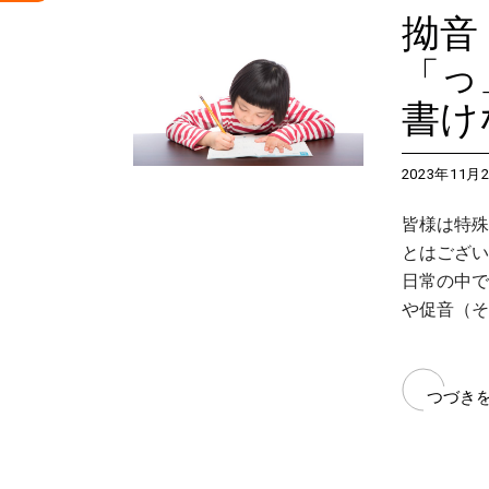
拗音
「っ
書け
2023年11月
皆様は特殊
とはござい
日常の中で
や促音（そ
つづき