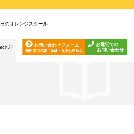
戸塚教室
日のオレンジスクール
戸塚第２教室
戸塚第３教室
お電話での
お問い合わせフォーム
戸塚第４教室
arch
お問い合わせ
無料個別相談・体験・見学お申込み
日の東戸塚教室
ノ口教室
日の東戸塚第２教室
ざみ野教室
日の東戸塚第３教室
葉台教室
日の東戸塚第４教室
見教室
日の溝ノ口教室
沢教室
日のあざみ野教室
沢第２教室
日の青葉台教室
岩教室
日の鶴見教室
岩第２教室