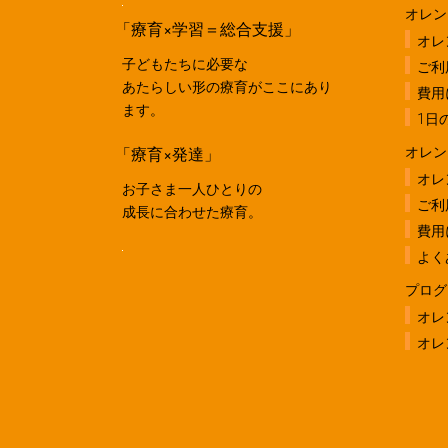
オレン
「療育×学習＝総合支援」
オレ
子どもたちに必要な
ご利
あたらしい形の療育がここにあり
費用
ます。
1日
「療育×発達」
オレン
オレ
お子さま一人ひとりの
ご利
成長に合わせた療育。
費用
よく
プログ
オレ
オレ