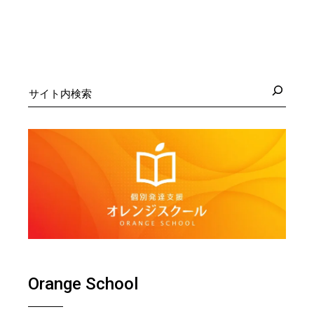
検
索
Orange School