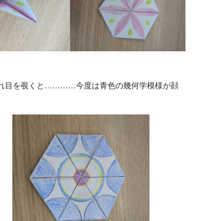
れ目を覗くと…………今度は青色の幾何学模様が顔