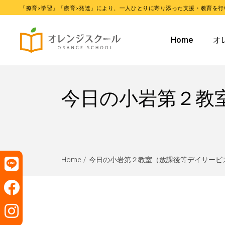
「療育×学習」「療育×発達」により、一人ひとりに寄り添った支援・教育を行
オレンジ
Home
オ
オレンジ
オ
今日の小岩第２教
オ
Home
今日の小岩第２教室（放課後等デイサービ