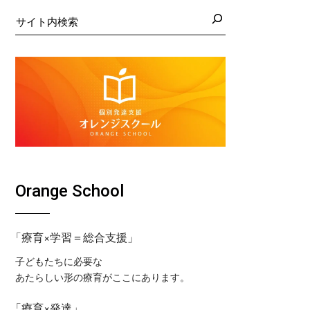
日の藤沢教室
くば教室
検
索
日の藤沢第２教室
コ東戸塚教室
日の小岩教室
コ溝ノ口教室
日の小岩第２教室
日のつくば教室
日のピコ東戸塚教室
日のピコ溝ノ口教室
Orange School
「療育×学習＝総合支援」
子どもたちに必要な
あたらしい形の療育がここにあります。
「療育×発達」