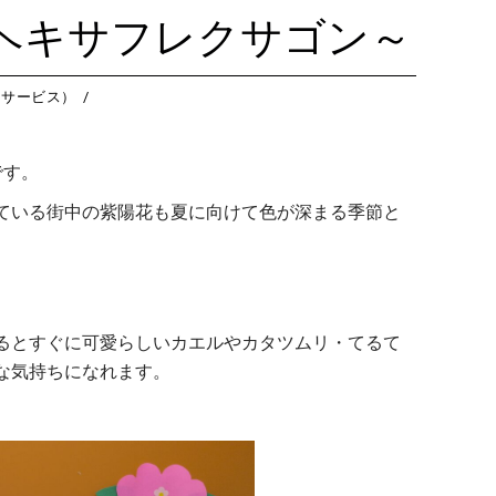
藤沢教室
今
つくば教室
今日のつ
ヘキサフレクサゴン～
藤沢第２教室
今
ピコ東戸塚教室
今日のピ
小岩教室
今
ピコ溝ノ口教室
今日のピ
イサービス）
小岩第２教室
今
つくば教室
今
です。
ピコ東戸塚教室
今
ている街中の紫陽花も夏に向けて色が深まる季節と
ピコ溝ノ口教室
今
るとすぐに可愛らしいカエルやカタツムリ・てるて
な気持ちになれます。