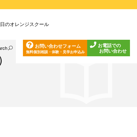
戸塚教室
日のオレンジスクール
戸塚第２教室
戸塚第３教室
お電話での
お問い合わせフォーム
戸塚第４教室
arch
お問い合わせ
無料個別相談・体験・見学お申込み
日の東戸塚教室
）
ノ口教室
日の東戸塚第２教室
ざみ野教室
日の東戸塚第３教室
葉台教室
日の東戸塚第４教室
見教室
日の溝ノ口教室
沢教室
日のあざみ野教室
沢第２教室
日の青葉台教室
岩教室
日の鶴見教室
岩第２教室