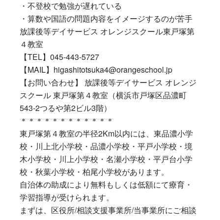
・不登校で勉強が遅れている
・算数や国語の問題内容をイメージするのが苦手
放課後等デイサービス オレンジスクール東戸塚第
４教室
【TEL】045-443-5727
【MAIL】higashitotsuka4@orangeschool.jp
【お問い合わせ】 放課後等デイサービス オレンジ
スクール 東戸塚第４教室（横浜市戸塚区品濃町
543-2つるや第2ビル3階）
＊＊＊＊＊＊＊＊＊＊＊＊
東戸塚第４教室の半径2Km以内には、東品濃小学
校・川上北小学校・品濃小学校・平戸小学校・境
木小学校・川上小学校・名瀬小学校・平戸台小学
校・秋葉小学校・柏尾小学校があります。
自治体の助成により無料もしくは低額にて療育・
学習指導が受けられます。
まずは、区役所/相談支援事業所/当事業所にご相談