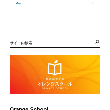
検
索
Orange School