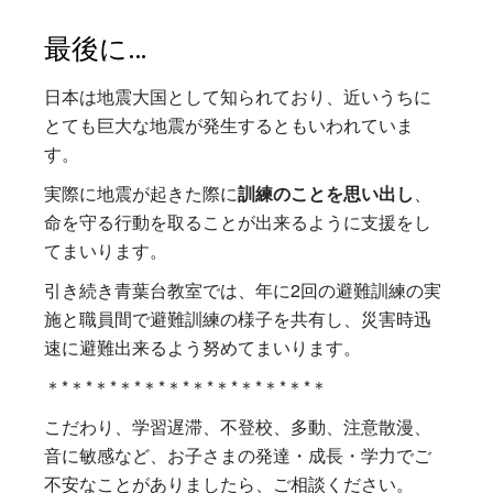
最後に…
日本は地震大国として知られており、近いうちに
とても巨大な地震が発生するともいわれていま
す。
実際に地震が起きた際に
訓練のことを思い出し
、
命を守る行動を取ることが出来るように支援をし
てまいります。
引き続き青葉台教室では、年に2回の避難訓練の実
施と職員間で避難訓練の様子を共有し、災害時迅
速に避難出来るよう努めてまいります。
＊*＊*＊*＊*＊*＊*＊*＊*＊*＊*＊*＊
こだわり、学習遅滞、不登校、多動、注意散漫、
音に敏感など、お子さまの発達・成長・学力でご
不安なことがありましたら、ご相談ください。