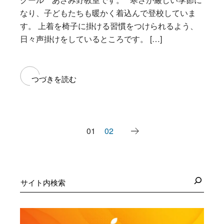
なり、子どもたちも暖かく着込んで登校していま
す。 上着を椅子に掛ける習慣をつけられるよう、
日々声掛けをしているところです。 […]
つづきを読む
投
01
02
稿
の
ペ
検
索
ー
ジ