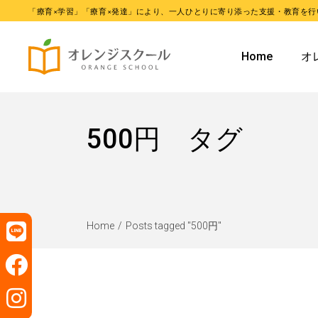
「療育×学習」「療育×発達」により、一人ひとりに寄り添った支援・教育を行
オレンジ
Home
オ
オレンジ
オ
500円 タグ
オ
Home
Posts tagged "500円"