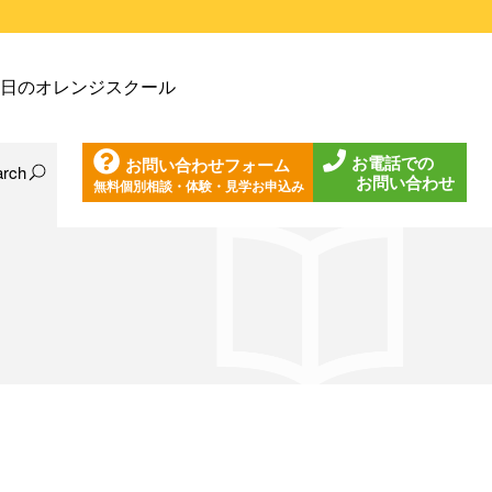
戸塚教室
日のオレンジスクール
戸塚第２教室
戸塚第３教室
お電話での
お問い合わせフォーム
戸塚第４教室
arch
お問い合わせ
無料個別相談・体験・見学お申込み
日の東戸塚教室
ノ口教室
日の東戸塚第２教室
ざみ野教室
日の東戸塚第３教室
葉台教室
日の東戸塚第４教室
見教室
日の溝ノ口教室
沢教室
日のあざみ野教室
沢第２教室
日の青葉台教室
岩教室
日の鶴見教室
岩第２教室