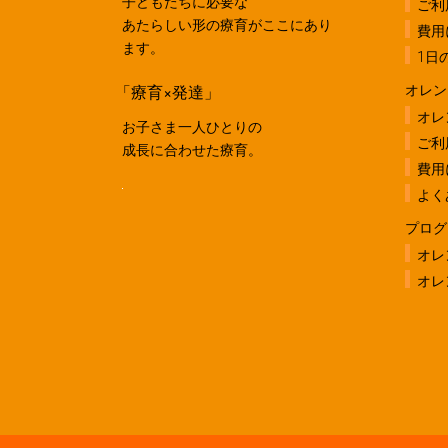
子どもたちに必要な
ご利
あたらしい形の療育がここにあり
費用
ます。
1日
「療育×発達」
オレン
オレ
お子さま一人ひとりの
ご利
成長に合わせた療育。
費用
よく
プログ
オレ
オレ