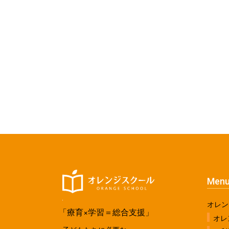
Men
オレン
「療育×学習＝総合支援」
オレ