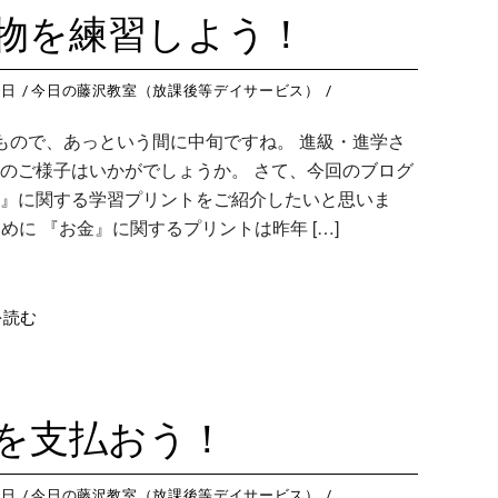
藤沢教室
今
つくば教室
今日のつ
物を練習しよう！
藤沢第２教室
今
ピコ東戸塚教室
今日のピ
小岩教室
今
ピコ溝ノ口教室
今日のピ
6日
今日の藤沢教室（放課後等デイサービス）
小岩第２教室
今
もので、あっという間に中旬ですね。 進級・進学さ
つくば教室
今
のご様子はいかがでしょうか。 さて、今回のブログ
ピコ東戸塚教室
今
』に関する学習プリントをご紹介したいと思いま
じめに 『お金』に関するプリントは昨年 […]
ピコ溝ノ口教室
今
を読む
を支払おう！
6日
今日の藤沢教室（放課後等デイサービス）