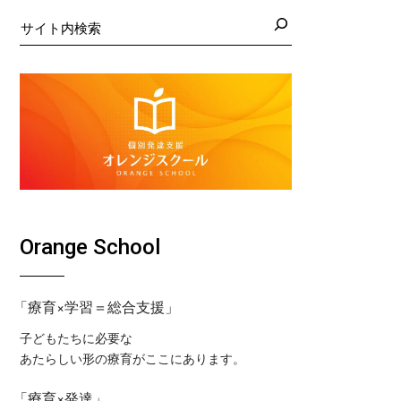
日の藤沢教室
くば教室
検
索
日の藤沢第２教室
コ東戸塚教室
日の小岩教室
コ溝ノ口教室
日の小岩第２教室
日のつくば教室
日のピコ東戸塚教室
日のピコ溝ノ口教室
Orange School
「療育×学習＝総合支援」
子どもたちに必要な
あたらしい形の療育がここにあります。
「療育×発達」