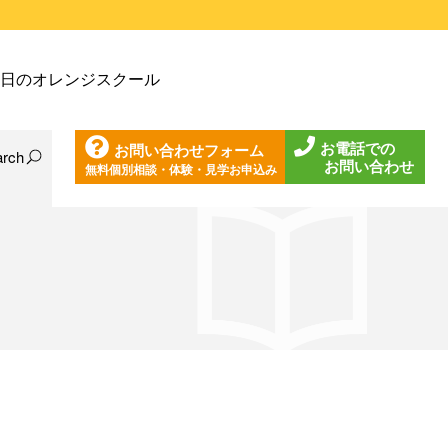
戸塚教室
日のオレンジスクール
戸塚第２教室
戸塚第３教室
お電話での
お問い合わせフォーム
戸塚第４教室
arch
お問い合わせ
無料個別相談・体験・見学お申込み
日の東戸塚教室
ノ口教室
日の東戸塚第２教室
ざみ野教室
日の東戸塚第３教室
葉台教室
日の東戸塚第４教室
見教室
日の溝ノ口教室
沢教室
日のあざみ野教室
沢第２教室
日の青葉台教室
岩教室
日の鶴見教室
岩第２教室