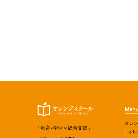
Men
オレン
「療育×学習＝総合支援」
オレ