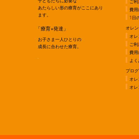
子どもたちに必要な
ご利
あたらしい形の療育がここにあり
費用
ます。
1日
「療育×発達」
オレン
オレ
お子さま一人ひとりの
ご利
成長に合わせた療育。
費用
よく
プログ
オレ
オレ