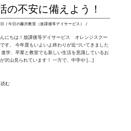
藤沢教室
今
つくば教室
今日のつ
活の不安に備えよう！
藤沢第２教室
今
ピコ東戸塚教室
今日のピ
小岩教室
今
ピコ溝ノ口教室
今日のピ
8日
今日の藤沢教室（放課後等デイサービス）
小岩第２教室
今
んにちは！放課後等デイサービス オレンジスクー
つくば教室
今
です。 今年度もいよいよ終わりが近づいてきました
ピコ東戸塚教室
今
、進学、卒業と教室でも新しい生活を意識しているお
が沢山見られています！ 一方で、中学や […]
ピコ溝ノ口教室
今
を読む