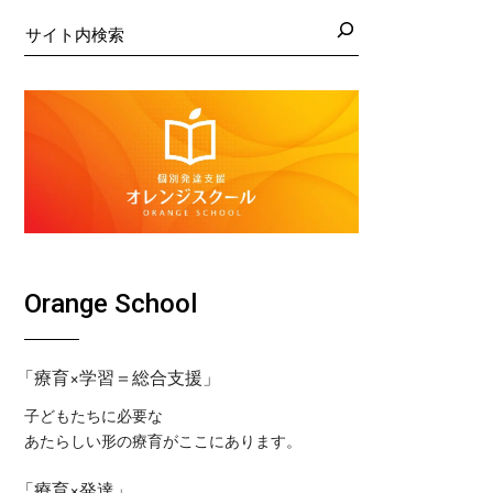
日の藤沢教室
くば教室
検
索
日の藤沢第２教室
コ東戸塚教室
日の小岩教室
コ溝ノ口教室
日の小岩第２教室
日のつくば教室
日のピコ東戸塚教室
日のピコ溝ノ口教室
Orange School
「療育×学習＝総合支援」
子どもたちに必要な
あたらしい形の療育がここにあります。
「療育×発達」