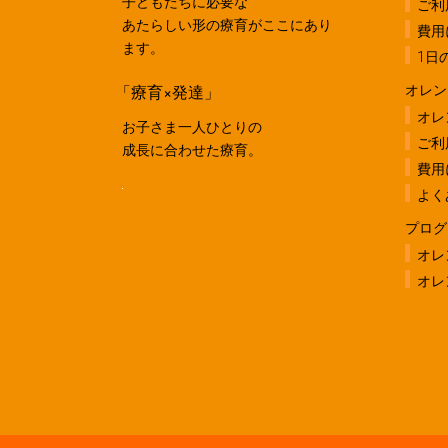
子どもたちに必要な
ご利
あたらしい形の療育がここにあり
費用
ます。
1日
「療育×発達」
オレン
オレ
お子さま一人ひとりの
ご利
成長に合わせた療育。
費用
よく
プログ
オレ
オレ