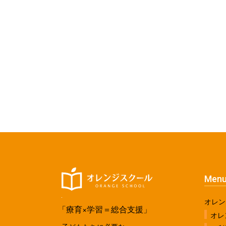
Men
オレン
「療育×学習＝総合支援」
オレ