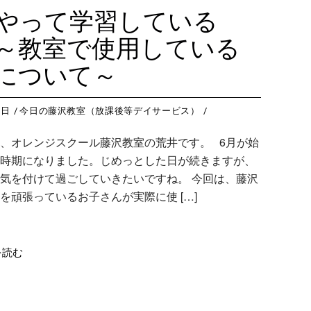
藤沢教室
今
つくば教室
今日のつ
やって学習している
藤沢第２教室
今
ピコ東戸塚教室
今日のピ
～教室で使用している
小岩教室
今
ピコ溝ノ口教室
今日のピ
について～
小岩第２教室
今
つくば教室
今
0日
今日の藤沢教室（放課後等デイサービス）
ピコ東戸塚教室
今
、オレンジスクール藤沢教室の荒井です。 6月が始
ピコ溝ノ口教室
今
時期になりました。じめっとした日が続きますが、
気を付けて過ごしていきたいですね。 今回は、藤沢
を頑張っているお子さんが実際に使 […]
を読む