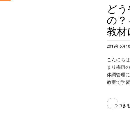
どう
の？
教材
2019年6月1
こんにちは
まり梅雨の
体調管理に
教室で学習
つづき