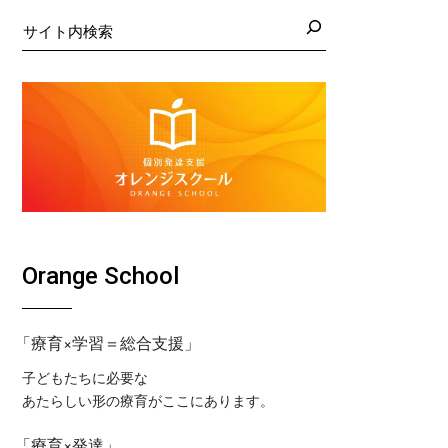
日の藤沢教室
くば教室
検
索
日の藤沢第２教室
コ東戸塚教室
日の小岩教室
コ溝ノ口教室
日の小岩第２教室
日のつくば教室
日のピコ東戸塚教室
日のピコ溝ノ口教室
Orange School
「療育×学習＝総合支援」
子どもたちに必要な
あたらしい形の療育がここにあります。
「療育×発達」