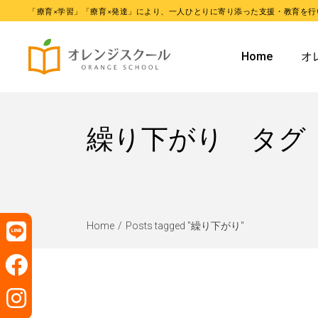
「療育×学習」「療育×発達」により、一人ひとりに寄り添った支援・教育を行
オレンジ
Home
オ
オレンジ
オ
繰り下がり タグ
オ
Home
Posts tagged "繰り下がり"