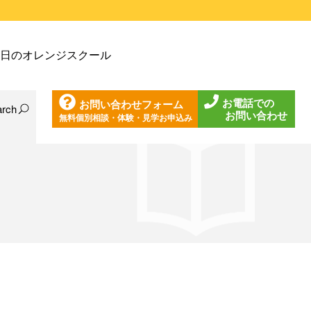
戸塚教室
日のオレンジスクール
戸塚第２教室
戸塚第３教室
お電話での
お問い合わせフォーム
戸塚第４教室
arch
お問い合わせ
無料個別相談・体験・見学お申込み
日の東戸塚教室
ノ口教室
日の東戸塚第２教室
ざみ野教室
日の東戸塚第３教室
葉台教室
日の東戸塚第４教室
見教室
日の溝ノ口教室
沢教室
日のあざみ野教室
沢第２教室
日の青葉台教室
岩教室
日の鶴見教室
岩第２教室