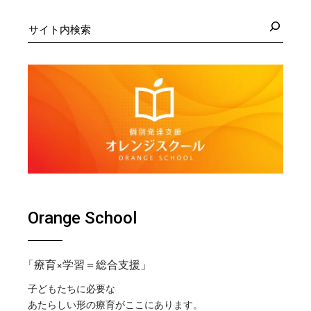
検
索
Orange School
「療育×学習＝総合支援」
子どもたちに必要な
あたらしい形の療育がここにあります。