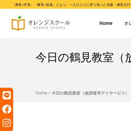
「療育×学習」「療育×発達」により、一人ひとりに寄り添った支援・教育を行
オレンジ
Home
オ
オレンジ
オ
今日の鶴見教室（
オ
Home
今日の鶴見教室（放課後等デイサービス）