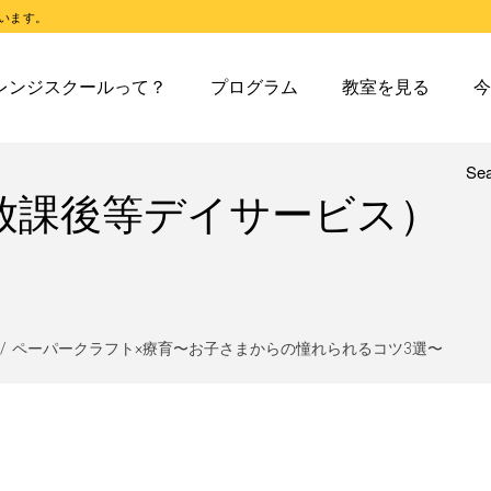
います。
スクールとは
オレンジスクールのプログラム
東戸塚教室
今日の東
レンジスクールって？
プログラム
教室を見る
今
スクールピコとは
オレンジスクールピコのプログラム
東戸塚第２教室
今日の東
東戸塚第３教室
今日の東
東戸塚第４教室
今日の東
Se
レンジスクールとは
オレンジスクールのプログラム
東戸塚教室
今
放課後等デイサービス）
溝ノ口教室
今日の溝
レンジスクールピコとは
オレンジスクールピコのプログラム
東戸塚第２教室
今
あざみ野教室
今日のあ
東戸塚第３教室
今
青葉台教室
今日の青
東戸塚第４教室
今
鶴見教室
今日の鶴
溝ノ口教室
今
ペーパークラフト×療育〜お子さまからの憧れられるコツ3選〜
藤沢教室
今日の藤
あざみ野教室
今
藤沢第２教室
今日の藤
青葉台教室
今
小岩教室
今日の小
鶴見教室
今
小岩第２教室
今日の小