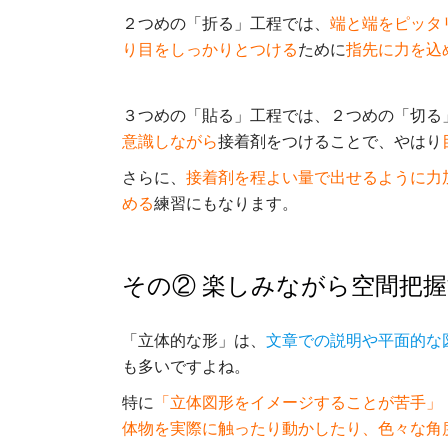
２つめの「折る」工程では、
端と端をピッタ
り目をしっかりとつける
ために
指先に力を込
３つめの「貼る」工程では、２つめの「切る
意識しながら
接着剤をつけることで、やはり
さらに、
接着剤を程よい量で出せるように力
める
練習にもなります。
その② 楽しみながら空間把
「立体的な形」は、
文章での説明や平面的な
も多いですよね。
特に
「立体図形をイメージすることが苦手」
体物を実際に触ったり動かしたり、色々な角