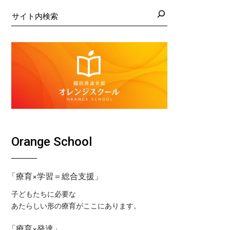
日の藤沢教室
くば教室
検
索
日の藤沢第２教室
コ東戸塚教室
日の小岩教室
コ溝ノ口教室
日の小岩第２教室
日のつくば教室
日のピコ東戸塚教室
日のピコ溝ノ口教室
Orange School
「療育×学習＝総合支援」
子どもたちに必要な
あたらしい形の療育がここにあります。
「療育×発達」