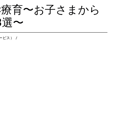
藤沢教室
今
つくば教室
今日のつ
×療育〜お子さまから
藤沢第２教室
今
ピコ東戸塚教室
今日のピ
3選〜
小岩教室
今
ピコ溝ノ口教室
今日のピ
小岩第２教室
今
ービス）
つくば教室
今
ピコ東戸塚教室
今
ピコ溝ノ口教室
今