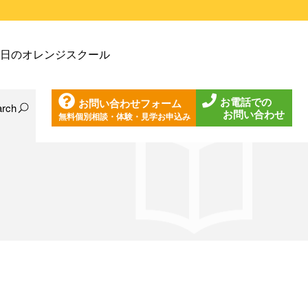
戸塚教室
日のオレンジスクール
戸塚第２教室
戸塚第３教室
お電話での
お問い合わせフォーム
戸塚第４教室
arch
お問い合わせ
無料個別相談・体験・見学お申込み
日の東戸塚教室
ノ口教室
日の東戸塚第２教室
ざみ野教室
日の東戸塚第３教室
葉台教室
日の東戸塚第４教室
見教室
日の溝ノ口教室
沢教室
日のあざみ野教室
沢第２教室
日の青葉台教室
岩教室
日の鶴見教室
岩第２教室