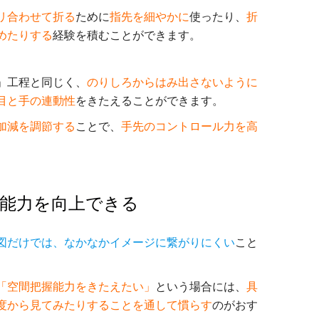
リ合わせて折る
ために
指先を細やかに
使ったり、
折
めたりする
経験を積むことができます。
」工程と同じく、
のりしろからはみ出さないように
目と手の連動性
をきたえることができます。
加減を調節する
ことで、
手先のコントロール力を高
握能力を向上できる
図だけでは、なかなかイメージに繋がりにくい
こと
「空間把握能力をきたえたい」
という場合には、
具
度から見てみたりすることを通して慣らす
のがおす