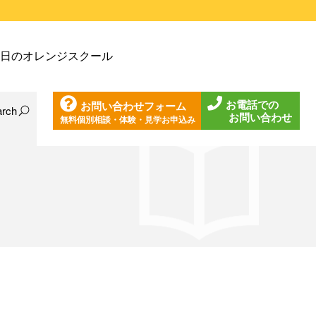
戸塚教室
日のオレンジスクール
戸塚第２教室
戸塚第３教室
お電話での
お問い合わせフォーム
戸塚第４教室
arch
お問い合わせ
無料個別相談・体験・見学お申込み
日の東戸塚教室
ノ口教室
日の東戸塚第２教室
ざみ野教室
日の東戸塚第３教室
葉台教室
日の東戸塚第４教室
見教室
日の溝ノ口教室
沢教室
日のあざみ野教室
沢第２教室
日の青葉台教室
岩教室
日の鶴見教室
岩第２教室