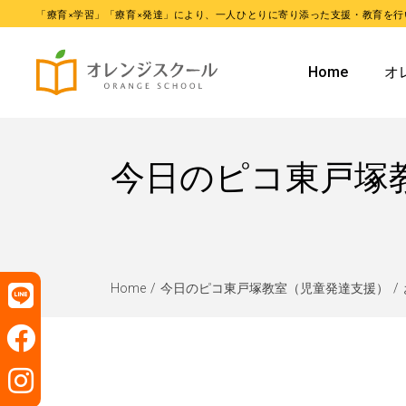
「療育×学習」「療育×発達」により、一人ひとりに寄り添った支援・教育を行
オレンジ
Home
オ
オレンジ
オ
今日のピコ東戸塚
オ
Home
今日のピコ東戸塚教室（児童発達支援）