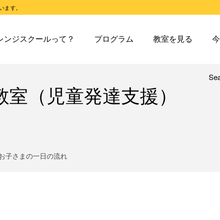
います。
スクールとは
オレンジスクールのプログラム
東戸塚教室
今日の東
レンジスクールって？
プログラム
教室を見る
今
スクールピコとは
オレンジスクールピコのプログラム
東戸塚第２教室
今日の東
東戸塚第３教室
今日の東
東戸塚第４教室
今日の東
Se
レンジスクールとは
オレンジスクールのプログラム
東戸塚教室
今
教室（児童発達支援）
溝ノ口教室
今日の溝
レンジスクールピコとは
オレンジスクールピコのプログラム
東戸塚第２教室
今
あざみ野教室
今日のあ
東戸塚第３教室
今
青葉台教室
今日の青
東戸塚第４教室
今
鶴見教室
今日の鶴
溝ノ口教室
今
お子さまの一日の流れ
藤沢教室
今日の藤
あざみ野教室
今
藤沢第２教室
今日の藤
青葉台教室
今
小岩教室
今日の小
鶴見教室
今
小岩第２教室
今日の小