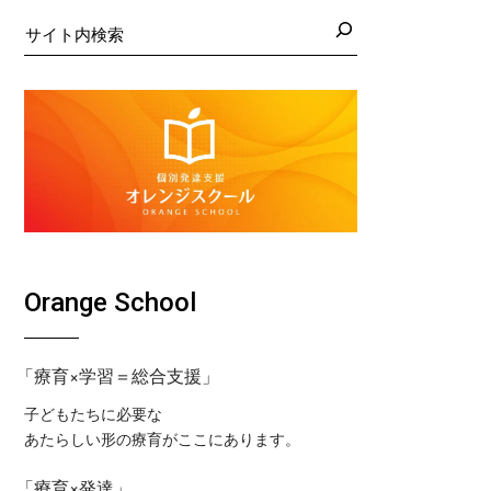
日の藤沢教室
くば教室
検
索
日の藤沢第２教室
コ東戸塚教室
日の小岩教室
コ溝ノ口教室
日の小岩第２教室
日のつくば教室
日のピコ東戸塚教室
日のピコ溝ノ口教室
Orange School
「療育×学習＝総合支援」
子どもたちに必要な
あたらしい形の療育がここにあります。
「療育×発達」