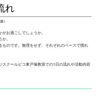
藤沢教室
今
つくば教室
今日のつ
流れ
藤沢第２教室
今
ピコ東戸塚教室
今日のピ
小岩教室
今
ピコ溝ノ口教室
今日のピ
支援）
小岩第２教室
今
かがお過ごしでしょうか。
つくば教室
今
うか。
ピコ東戸塚教室
今
るものです。無理をせず、それぞれのペースで慣れ
ピコ溝ノ口教室
今
ジスクールピコ東戸塚教室での1日の流れや活動内容