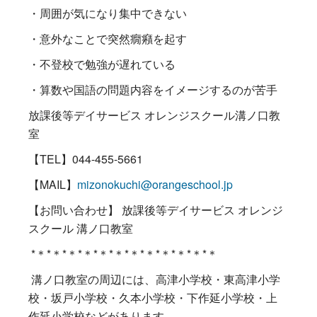
・周囲が気になり集中できない
・意外なことで突然癇癪を起す
・不登校で勉強が遅れている
・算数や国語の問題内容をイメージするのが苦手
放課後等デイサービス オレンジスクール溝ノ口教
室
【TEL】044-455-5661
【MAIL】
mizonokuchi@orangeschool.jp
【お問い合わせ】 放課後等デイサービス オレンジ
スクール 溝ノ口教室
*＊*＊*＊*＊*＊*＊*＊*＊*＊*＊*＊*＊
溝ノ口教室の周辺には、高津小学校・東高津小学
校・坂戸小学校・久本小学校・下作延小学校・上
作延小学校などがあります。