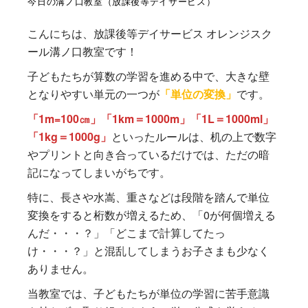
今日の溝ノ口教室（放課後等デイサービス）
こんにちは、放課後等デイサービス オレンジスク
ール溝ノ口教室です！
子どもたちが算数の学習を進める中で、大きな壁
となりやすい単元の一つが
「単位の変換」
です。
「1m=100㎝」「1km＝1000m」「1L＝1000ml」
「1kg＝1000g」
といったルールは、机の上で数字
やプリントと向き合っているだけでは、ただの暗
記になってしまいがちです。
特に、長さや水嵩、重さなどは段階を踏んで単位
変換をすると桁数が増えるため、「0が何個増える
んだ・・・？」「どこまで計算してたっ
け・・・？」と混乱してしまうお子さまも少なく
ありません。
当教室では、子どもたちが単位の学習に苦手意識