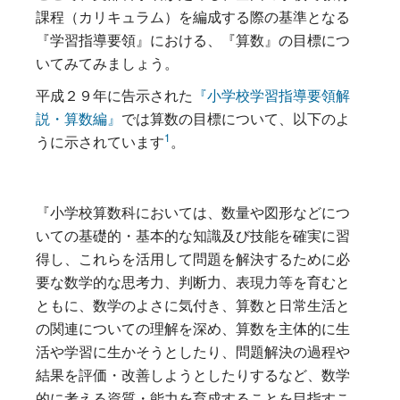
課程（カリキュラム）を編成する際の基準となる
『学習指導要領』における、『算数』の目標につ
いてみてみましょう。
平成２９年に告示された
『小学校学習指導要領解
説・算数編』
では算数の目標について、以下のよ
1
うに示されています
。
『小学校算数科においては、数量や図形などにつ
いての基礎的・基本的な知識及び技能を確実に習
得し、これらを活用して問題を解決するために必
要な数学的な思考力、判断力、表現力等を育むと
ともに、数学のよさに気付き、算数と日常生活と
の関連についての理解を深め、算数を主体的に生
活や学習に生かそうとしたり、問題解決の過程や
結果を評価・改善しようとしたりするなど、数学
的に考える資質・能力を育成することを目指すこ