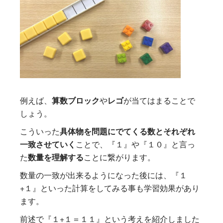
例えば、
算数ブロック
や
レゴ
が当てはまることで
しょう。
こういった
具体物を問題にでてくる数とそれぞれ
一致させていく
ことで、『１』や『１０』と言っ
た
数量を理解する
ことに繋がります。
数量の一致が出来るようになった後には、『１
+１』といった計算をしてみる事も学習効果があり
ます。
前述で『１+１＝１１』という考えを紹介しました