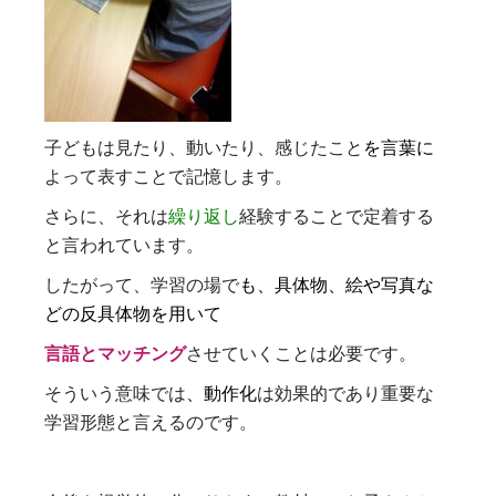
子どもは見たり、動いたり、感じたこと
を言葉に
よって表すことで記憶します。
さらに、それは
繰り返し
経験することで定着する
と言われています。
したがって、学習の場で
も、具体物、絵や写真な
どの反具体物を用いて
言語とマッチング
させていくことは必要です。
そういう意味では
、動作化
は効果的であり重要な
学習形態と言えるのです。