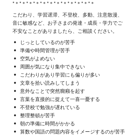
*＊*＊*＊*＊*＊*＊*＊*＊*＊*＊*＊*＊
こだわり、学習遅滞、不登校、多動、注意散漫、
音に敏感など、お子さまの発達・成長・学力でご
不安なことがありましたら、ご相談ください。
じっとしているのが苦手
準備や時間管理が苦手
空気がよめない
周囲が気になり集中できない
こだわりがあり学習にも偏りが多い
文章を拾い読みしてしまう
意外なことで突然癇癪を起す
言葉を直接的に捉えて一喜一憂する
不登校で勉強が遅れている
整理整頓が苦手
朝の準備に時間がかかる
算数や国語の問題内容をイメージするのが苦手