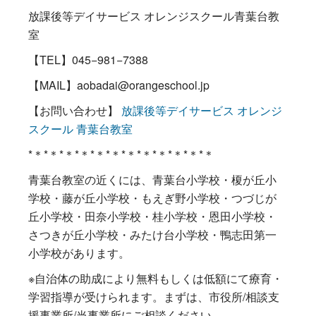
放課後等デイサービス オレンジスクール青葉台教
室
【TEL】045−981−7388
【MAIL】aobadai@orangeschool.jp
【お問い合わせ】
放課後等デイサービス オレンジ
スクール 青葉台教室
*＊*＊*＊*＊*＊*＊*＊*＊*＊*＊*＊*＊
青葉台教室の近くには、青葉台小学校・榎が丘小
学校・藤が丘小学校・もえぎ野小学校・つづじが
丘小学校・田奈小学校・桂小学校・恩田小学校・
さつきが丘小学校・みたけ台小学校・鴨志田第一
小学校があります。
※自治体の助成により無料もしくは低額にて療育・
学習指導が受けられます。まずは、市役所/相談支
援事業所/当事業所にご相談ください。