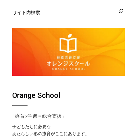
検
索
Orange School
「療育×学習＝総合支援」
子どもたちに必要な
あたらしい形の療育がここにあります。