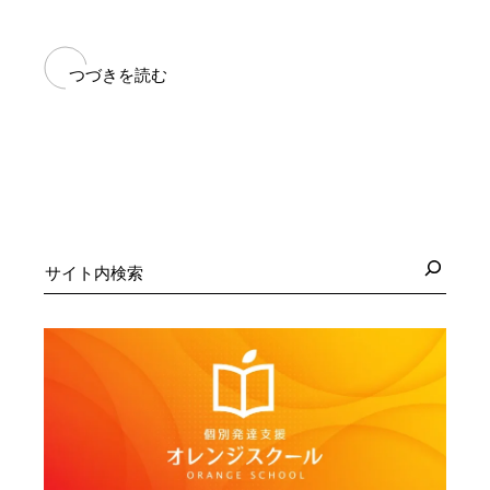
つづきを読む
検
索