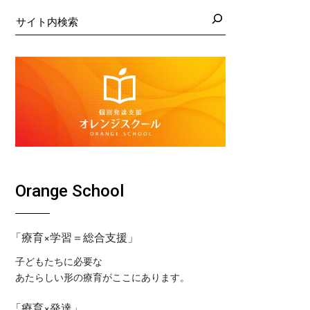
日の藤沢教室
くば教室
検
索
日の藤沢第２教室
コ東戸塚教室
日の小岩教室
コ溝ノ口教室
日の小岩第２教室
日のつくば教室
日のピコ東戸塚教室
日のピコ溝ノ口教室
Orange School
「療育×学習＝総合支援」
子どもたちに必要な
あたらしい形の療育がここにあります。
「療育×発達」