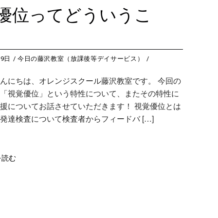
藤沢教室
今
つくば教室
今日のつ
優位ってどういうこ
藤沢第２教室
今
ピコ東戸塚教室
今日のピ
小岩教室
今
ピコ溝ノ口教室
今日のピ
小岩第２教室
今
19日
今日の藤沢教室（放課後等デイサービス）
つくば教室
今
んにちは、オレンジスクール藤沢教室です。 今回の
ピコ東戸塚教室
今
「視覚優位」という特性について、またその特性に
ピコ溝ノ口教室
今
援についてお話させていただきます！ 視覚優位とは
発達検査について検査者からフィードバ […]
を読む