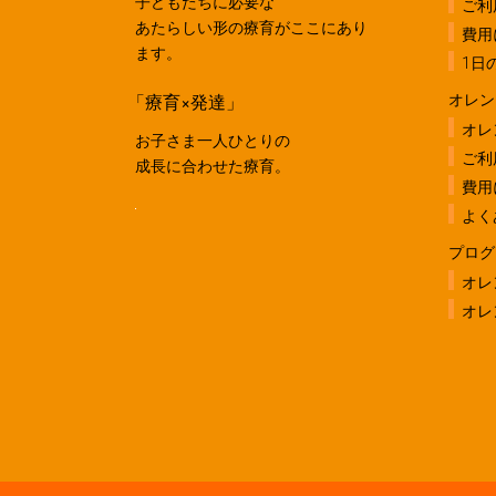
子どもたちに必要な
ご利
あたらしい形の療育がここにあり
費用
ます。
1日
「療育×発達」
オレン
オレ
お子さま一人ひとりの
ご利
成長に合わせた療育。
費用
よく
プログ
オレ
オレ