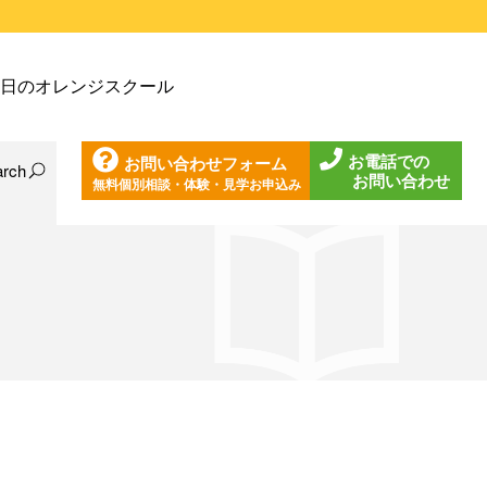
戸塚教室
日のオレンジスクール
戸塚第２教室
戸塚第３教室
お電話での
お問い合わせフォーム
戸塚第４教室
arch
お問い合わせ
無料個別相談・体験・見学お申込み
日の東戸塚教室
ノ口教室
日の東戸塚第２教室
ざみ野教室
日の東戸塚第３教室
葉台教室
日の東戸塚第４教室
見教室
日の溝ノ口教室
沢教室
日のあざみ野教室
沢第２教室
日の青葉台教室
岩教室
日の鶴見教室
岩第２教室