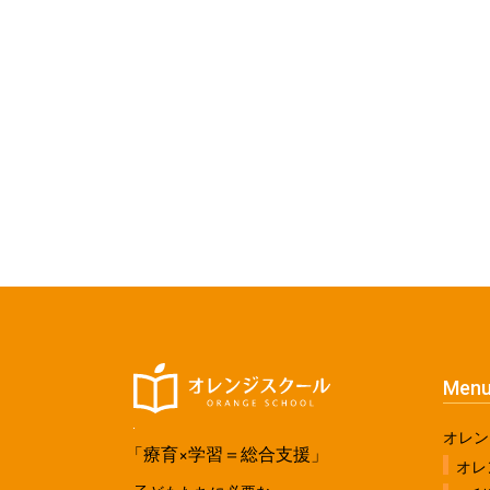
Men
オレン
「療育×学習＝総合支援」
オレ