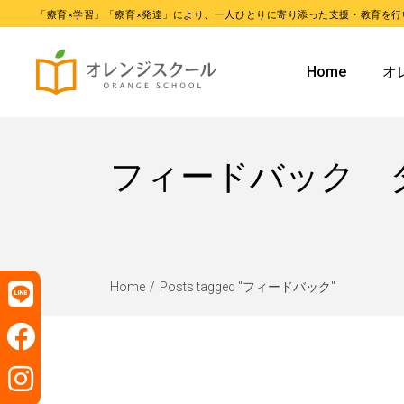
「療育×学習」「療育×発達」により、一人ひとりに寄り添った支援・教育を行
オレンジ
Home
オ
オレンジ
オ
フィードバック 
オ
Home
Posts tagged "フィードバック"