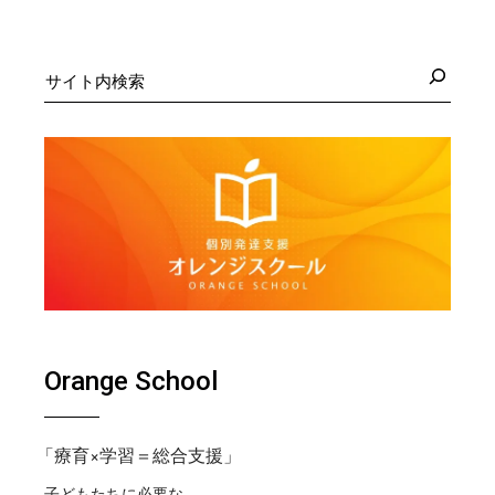
検
索
Orange School
「療育×学習＝総合支援」
子どもたちに必要な