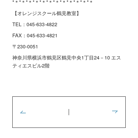
*＊*＊*＊*＊*＊*＊*＊*＊*＊*＊*＊*＊
【オレンジスクール鶴見教室】
TEL：045-633-4822
FAX：045-633-4821
〒230-0051
神奈川県横浜市鶴見区鶴見中央1丁目24－10 エス
ティエスビル2階