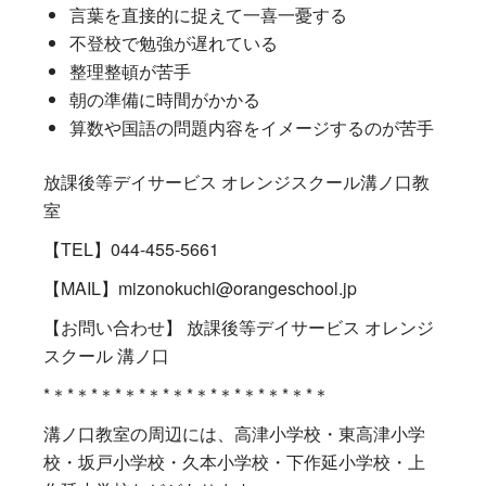
言葉を直接的に捉えて一喜一憂する
不登校で勉強が遅れている
整理整頓が苦手
朝の準備に時間がかかる
算数や国語の問題内容をイメージするのが苦手
放課後等デイサービス オレンジスクール溝ノ口教
室
【TEL】044-455-5661
【MAIL】mizonokuchi@orangeschool.jp
【お問い合わせ】 放課後等デイサービス オレンジ
スクール 溝ノ口
*＊*＊*＊*＊*＊*＊*＊*＊*＊*＊*＊*＊
溝ノ口教室の周辺には、高津小学校・東高津小学
校・坂戸小学校・久本小学校・下作延小学校・上