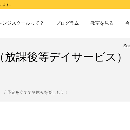
います。
スクールとは
オレンジスクールのプログラム
東戸塚教室
今日の東
レンジスクールって？
プログラム
教室を見る
今
スクールピコとは
オレンジスクールピコのプログラム
東戸塚第２教室
今日の東
東戸塚第３教室
今日の東
東戸塚第４教室
今日の東
Se
レンジスクールとは
オレンジスクールのプログラム
東戸塚教室
今
（放課後等デイサービス）
溝ノ口教室
今日の溝
レンジスクールピコとは
オレンジスクールピコのプログラム
東戸塚第２教室
今
あざみ野教室
今日のあ
東戸塚第３教室
今
青葉台教室
今日の青
東戸塚第４教室
今
鶴見教室
今日の鶴
溝ノ口教室
今
）
予定を立てて冬休みを楽しもう！
藤沢教室
今日の藤
あざみ野教室
今
藤沢第２教室
今日の藤
青葉台教室
今
小岩教室
今日の小
鶴見教室
今
小岩第２教室
今日の小