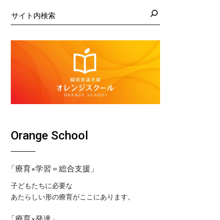
日の藤沢教室
くば教室
検
索
日の藤沢第２教室
コ東戸塚教室
日の小岩教室
コ溝ノ口教室
日の小岩第２教室
日のつくば教室
日のピコ東戸塚教室
日のピコ溝ノ口教室
Orange School
「療育×学習＝総合支援」
子どもたちに必要な
あたらしい形の療育がここにあります。
「療育×発達」