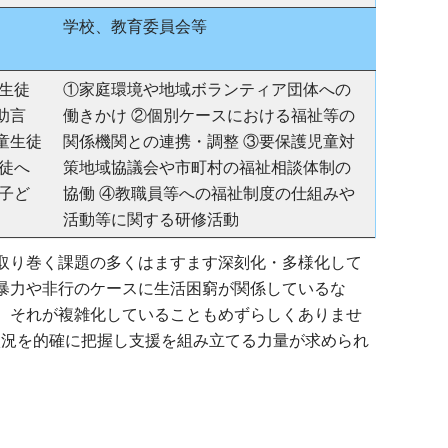
学校、教育委員会等
生徒
①家庭環境や地域ボランティア団体への
助言
働きかけ ②個別ケースにおける福祉等の
童生徒
関係機関との連携・調整 ③要保護児童対
徒へ
策地域協議会や市町村の福祉相談体制の
子ど
協働 ④教職員等への福祉制度の仕組みや
活動等に関する研修活動
取り巻く課題の多くはますます深刻化・多様化して
暴力や非行のケースに生活困窮が関係しているな
、それが複雑化していることもめずらしくありませ
、状況を的確に把握し支援を組み立てる力量が求められ