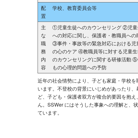
配
学校、教育委員会等
置
主
①児童生徒へのカウンセリング ②児童
な
への対応に関し、保護者・教職員への
職
③事件・事故等の緊急対応における児
務
の心のケア ④教職員等に対する児童生
内
のカウンセリングに関する研修活動 ⑤
容
もの心理的問題への予防
近年の社会情勢により、子ども家庭・学校を
います。不登校の背景にいじめがあったり、
ど、子ども・保護者双方が複合的要因を抱え
ん。SSWer にはそうした事象への理解と
ています。