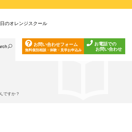
戸塚教室
日のオレンジスクール
戸塚第２教室
戸塚第３教室
お電話での
お問い合わせフォーム
戸塚第４教室
arch
お問い合わせ
無料個別相談・体験・見学お申込み
日の東戸塚教室
ノ口教室
日の東戸塚第２教室
ざみ野教室
日の東戸塚第３教室
葉台教室
日の東戸塚第４教室
見教室
日の溝ノ口教室
んですか？
沢教室
日のあざみ野教室
沢第２教室
日の青葉台教室
岩教室
日の鶴見教室
岩第２教室