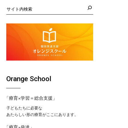
日の藤沢教室
くば教室
検
索
日の藤沢第２教室
コ東戸塚教室
日の小岩教室
コ溝ノ口教室
日の小岩第２教室
日のつくば教室
日のピコ東戸塚教室
日のピコ溝ノ口教室
Orange School
「療育×学習＝総合支援」
子どもたちに必要な
あたらしい形の療育がここにあります。
「療育×発達」