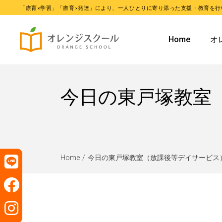
「療育×学習」「療育×発達」により、一人ひとりに寄り添った支援・教育を行
オレンジ
Home
オ
オレンジ
オ
今日の東戸塚教室
オ
Home
今日の東戸塚教室（放課後等デイサービス