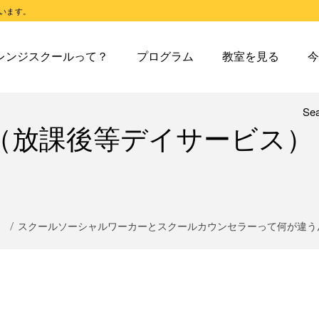
います。
スクールとは
オレンジスクールのプログラム
東戸塚教室
今日の東
レンジスクールって？
プログラム
教室を見る
今
スクールピコとは
オレンジスクールピコのプログラム
東戸塚第２教室
今日の東
東戸塚第３教室
今日の東
東戸塚第４教室
今日の東
Se
レンジスクールとは
オレンジスクールのプログラム
東戸塚教室
今
（放課後等デイサービス）
溝ノ口教室
今日の溝
レンジスクールピコとは
オレンジスクールピコのプログラム
東戸塚第２教室
今
あざみ野教室
今日のあ
東戸塚第３教室
今
青葉台教室
今日の青
東戸塚第４教室
今
鶴見教室
今日の鶴
溝ノ口教室
今
）
スクールソーシャルワーカーとスクールカウンセラーって何が違う
藤沢教室
今日の藤
あざみ野教室
今
藤沢第２教室
今日の藤
青葉台教室
今
小岩教室
今日の小
鶴見教室
今
小岩第２教室
今日の小