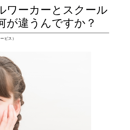
藤沢教室
今
つくば教室
今日のつ
ルワーカーとスクール
藤沢第２教室
今
ピコ東戸塚教室
今日のピ
何が違うんですか？
小岩教室
今
ピコ溝ノ口教室
今日のピ
小岩第２教室
今
サービス）
つくば教室
今
ピコ東戸塚教室
今
ピコ溝ノ口教室
今