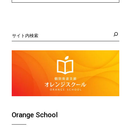
検
索
Orange School