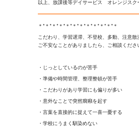
以上、放課後等デイサービス オレンジスク
＊*＊*＊*＊*＊*＊*＊*＊*＊*＊*＊*＊
こだわり、学習遅滞、不登校、多動、注意散
ご不安なことがありましたら、ご相談くださ
・じっとしているのが苦手
・準備や時間管理、整理整頓が苦手
・こだわりがあり学習にも偏りが多い
・意外なことで突然癇癪を起す
・言葉を直接的に捉えて一喜一憂する
・学校にうまく馴染めない