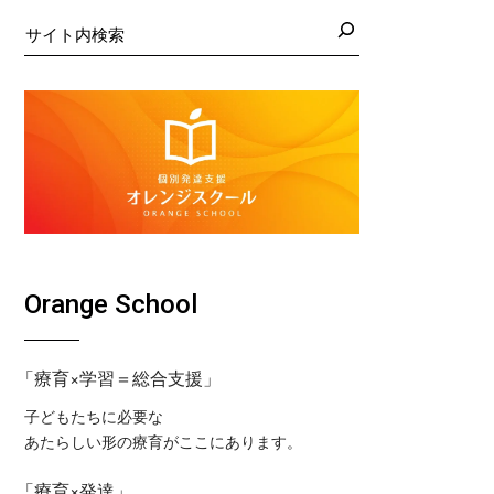
日の藤沢教室
くば教室
検
索
日の藤沢第２教室
コ東戸塚教室
日の小岩教室
コ溝ノ口教室
日の小岩第２教室
日のつくば教室
日のピコ東戸塚教室
日のピコ溝ノ口教室
Orange School
「療育×学習＝総合支援」
子どもたちに必要な
あたらしい形の療育がここにあります。
「療育×発達」