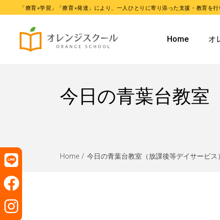
「療育×学習」「療育×発達」により、一人ひとりに寄り添った支援・教育を行
オレンジ
Home
オ
オレンジ
オ
今日の青葉台教室
オ
Home
今日の青葉台教室（放課後等デイサービス