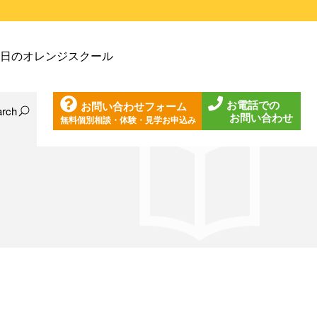
戸塚教室
日のオレンジスクール
戸塚第２教室
戸塚第３教室
お電話での
お問い合わせフォーム
戸塚第４教室
arch
お問い合わせ
無料個別相談・体験・見学お申込み
日の東戸塚教室
ノ口教室
日の東戸塚第２教室
ざみ野教室
日の東戸塚第３教室
葉台教室
日の東戸塚第４教室
見教室
日の溝ノ口教室
沢教室
日のあざみ野教室
沢第２教室
日の青葉台教室
岩教室
日の鶴見教室
岩第２教室