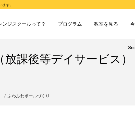
います。
スクールとは
オレンジスクールのプログラム
東戸塚教室
今日の東
レンジスクールって？
プログラム
教室を見る
今
スクールピコとは
オレンジスクールピコのプログラム
東戸塚第２教室
今日の東
東戸塚第３教室
今日の東
東戸塚第４教室
今日の東
Se
レンジスクールとは
オレンジスクールのプログラム
東戸塚教室
今
（放課後等デイサービス）
溝ノ口教室
今日の溝
レンジスクールピコとは
オレンジスクールピコのプログラム
東戸塚第２教室
今
あざみ野教室
今日のあ
東戸塚第３教室
今
青葉台教室
今日の青
東戸塚第４教室
今
鶴見教室
今日の鶴
溝ノ口教室
今
）
ふわふわボールづくり
藤沢教室
今日の藤
あざみ野教室
今
藤沢第２教室
今日の藤
青葉台教室
今
小岩教室
今日の小
鶴見教室
今
小岩第２教室
今日の小