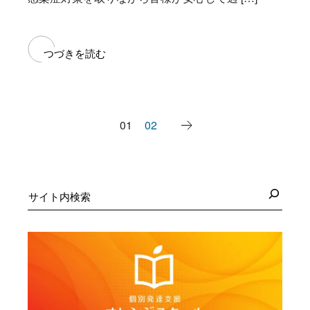
つづきを読む
投
01
02
稿
の
ペ
検
索
ー
ジ
送
り