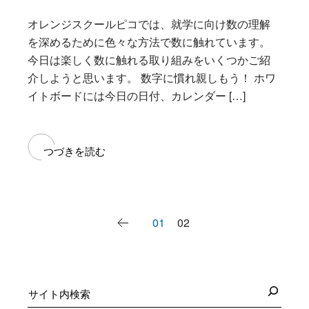
オレンジスクールピコでは、就学に向け数の理解
を深めるために色々な方法で数に触れています。
今日は楽しく数に触れる取り組みをいくつかご紹
介しようと思います。 数字に慣れ親しもう！ ホワ
イトボードには今日の日付、カレンダー […]
つづきを読む
投
01
02
稿
の
ペ
検
索