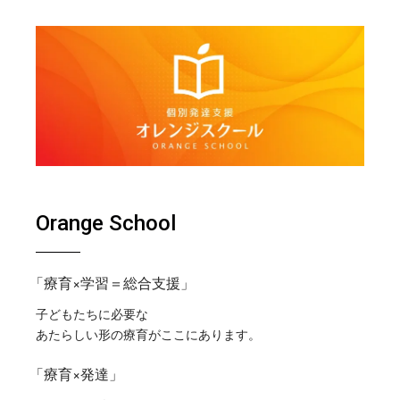
ー
ジ
送
り
Orange School
「療育×学習＝総合支援」
子どもたちに必要な
あたらしい形の療育がここにあります。
「療育×発達」