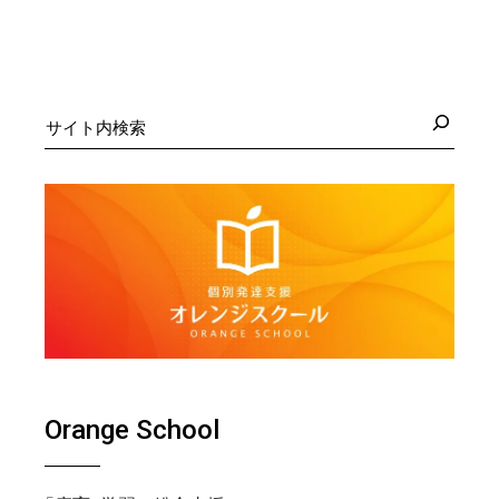
検
索
Orange School