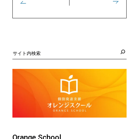
検
索
Orange School