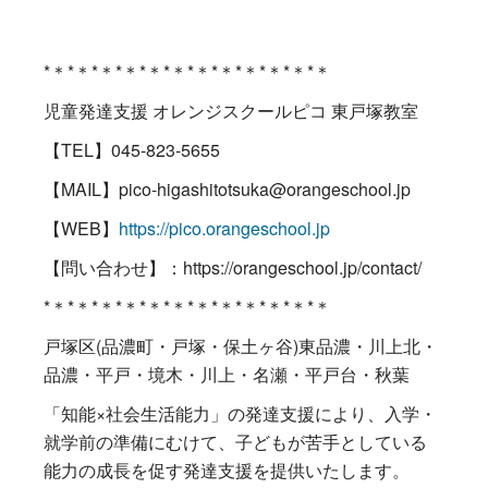
*＊*＊*＊*＊*＊*＊*＊*＊*＊*＊*＊*＊
児童発達支援 オレンジスクールピコ 東戸塚教室
【TEL】045-823-5655
【MAIL】pico-higashitotsuka@orangeschool.jp
【WEB】
https://pico.orangeschool.jp
【問い合わせ】：https://orangeschool.jp/contact/
*＊*＊*＊*＊*＊*＊*＊*＊*＊*＊*＊*＊
戸塚区(品濃町・戸塚・保土ヶ谷)東品濃・川上北・
品濃・平戸・境木・川上・名瀬・平戸台・秋葉
「知能×社会生活能力」の発達支援により、入学・
就学前の準備にむけて、子どもが苦手としている
能力の成長を促す発達支援を提供いたします。