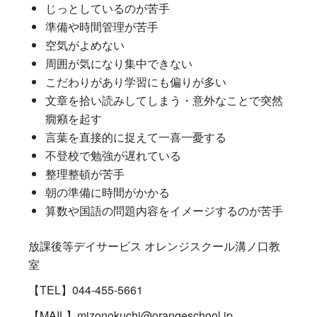
じっとしているのが苦手
準備や時間管理が苦手
空気がよめない
周囲が気になり集中できない
こだわりがあり学習にも偏りが多い
文章を拾い読みしてしまう・意外なことで突然
癇癪を起す
言葉を直接的に捉えて一喜一憂する
不登校で勉強が遅れている
整理整頓が苦手
朝の準備に時間がかかる
算数や国語の問題内容をイメージするのが苦手
放課後等デイサービス オレンジスクール溝ノ口教
室
【TEL】044-455-5661
【MAIL】mizonokuchi@orangeschool.jp