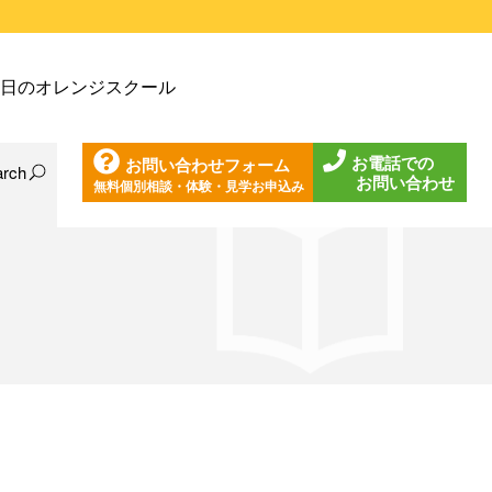
戸塚教室
日のオレンジスクール
戸塚第２教室
戸塚第３教室
お電話での
お問い合わせフォーム
戸塚第４教室
arch
お問い合わせ
無料個別相談・体験・見学お申込み
日の東戸塚教室
ノ口教室
日の東戸塚第２教室
ざみ野教室
日の東戸塚第３教室
葉台教室
日の東戸塚第４教室
見教室
日の溝ノ口教室
沢教室
日のあざみ野教室
沢第２教室
日の青葉台教室
岩教室
日の鶴見教室
岩第２教室