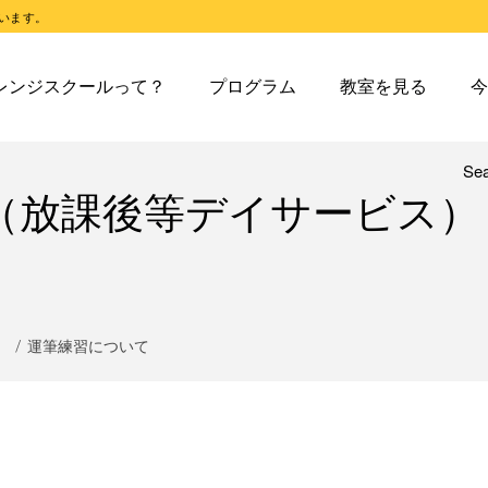
います。
スクールとは
オレンジスクールのプログラム
東戸塚教室
今日の東
レンジスクールって？
プログラム
教室を見る
今
スクールピコとは
オレンジスクールピコのプログラム
東戸塚第２教室
今日の東
東戸塚第３教室
今日の東
東戸塚第４教室
今日の東
Se
レンジスクールとは
オレンジスクールのプログラム
東戸塚教室
今
（放課後等デイサービス）
溝ノ口教室
今日の溝
レンジスクールピコとは
オレンジスクールピコのプログラム
東戸塚第２教室
今
あざみ野教室
今日のあ
東戸塚第３教室
今
青葉台教室
今日の青
東戸塚第４教室
今
鶴見教室
今日の鶴
溝ノ口教室
今
）
運筆練習について
藤沢教室
今日の藤
あざみ野教室
今
藤沢第２教室
今日の藤
青葉台教室
今
小岩教室
今日の小
鶴見教室
今
小岩第２教室
今日の小