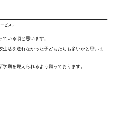
藤沢教室
今
つくば教室
今日のつ
藤沢第２教室
今
ピコ東戸塚教室
今日のピ
小岩教室
今
ピコ溝ノ口教室
今日のピ
サービス）
小岩第２教室
今
っている頃と思います。
つくば教室
今
校生活を送れなかった子どもたちも多いかと思いま
ピコ東戸塚教室
今
ピコ溝ノ口教室
今
新学期を迎えられるよう願っております。