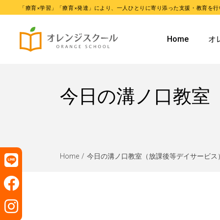
「療育×学習」「療育×発達」により、一人ひとりに寄り添った支援・教育を行
オレンジ
Home
オ
オレンジ
オ
今日の溝ノ口教室
オ
Home
今日の溝ノ口教室（放課後等デイサービス