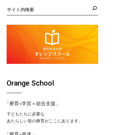
日の藤沢教室
くば教室
検
索
日の藤沢第２教室
コ東戸塚教室
日の小岩教室
コ溝ノ口教室
日の小岩第２教室
日のつくば教室
日のピコ東戸塚教室
日のピコ溝ノ口教室
Orange School
「療育×学習＝総合支援」
子どもたちに必要な
あたらしい形の療育がここにあります。
「療育×発達」