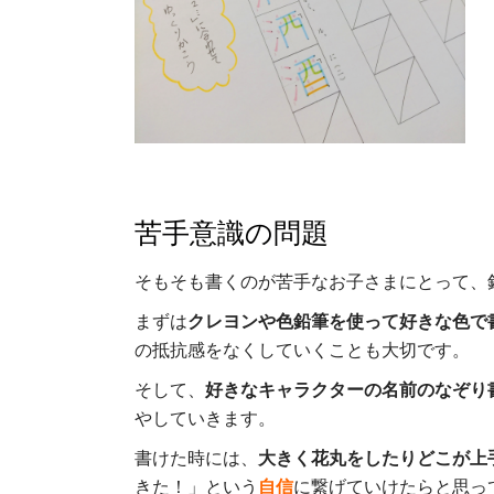
苦手意識の問題
そもそも書くのが苦手なお子さまにとって、
まずは
クレヨンや色鉛筆を使って好きな色で
の抵抗感をなくしていくことも大切です。
そして、
好きなキャラクターの名前のなぞり
やしていきます。
書けた時には、
大きく花丸をしたりどこが上
きた！」という
自信
に繋げていけたらと思っ