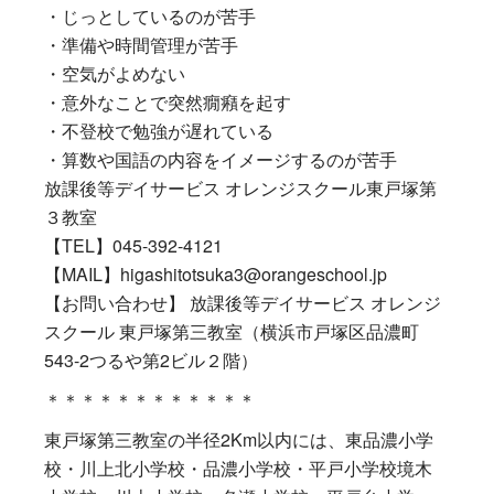
・じっとしているのが苦手
・準備や時間管理が苦手
・空気がよめない
・意外なことで突然癇癪を起す
・不登校で勉強が遅れている
・算数や国語の内容をイメージするのが苦手
放課後等デイサービス オレンジスクール東戸塚第
３教室
【TEL】045-392-4121
【MAIL】higashitotsuka3@orangeschool.jp
【お問い合わせ】 放課後等デイサービス オレンジ
スクール 東戸塚第三教室（横浜市戸塚区品濃町
543-2つるや第2ビル２階）
＊＊＊＊＊＊＊＊＊＊＊＊
東戸塚第三教室の半径2Km以内には、東品濃小学
校・川上北小学校・品濃小学校・平戸小学校境木