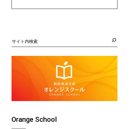
検
索
Orange School