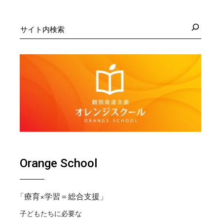
検
索
Orange School
「療育×学習＝総合支援」
子どもたちに必要な