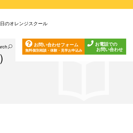
戸塚教室
日のオレンジスクール
戸塚第２教室
戸塚第３教室
お電話での
お問い合わせフォーム
戸塚第４教室
arch
お問い合わせ
無料個別相談・体験・見学お申込み
日の東戸塚教室
）
ノ口教室
日の東戸塚第２教室
ざみ野教室
日の東戸塚第３教室
葉台教室
日の東戸塚第４教室
見教室
日の溝ノ口教室
沢教室
日のあざみ野教室
沢第２教室
日の青葉台教室
岩教室
日の鶴見教室
岩第２教室