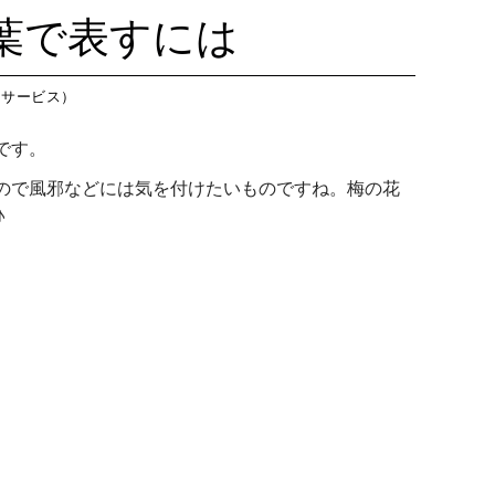
藤沢教室
今
つくば教室
今日のつ
葉で表すには
藤沢第２教室
今
ピコ東戸塚教室
今日のピ
小岩教室
今
ピコ溝ノ口教室
今日のピ
イサービス）
小岩第２教室
今
です。
つくば教室
今
ので風邪などには気を付けたいものですね。梅の花
ピコ東戸塚教室
今
♪
ピコ溝ノ口教室
今