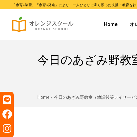
「療育×学習」「療育×発達」により、一人ひとりに寄り添った支援・教育を行
オレンジ
Home
オ
オレンジ
オ
今日のあざみ野教
オ
Home
今日のあざみ野教室（放課後等デイサービ