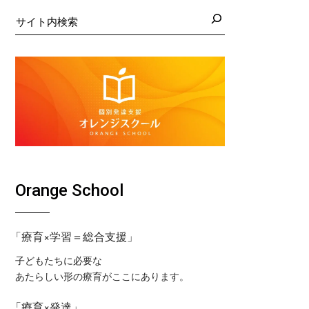
日の藤沢教室
くば教室
検
索
日の藤沢第２教室
コ東戸塚教室
日の小岩教室
コ溝ノ口教室
日の小岩第２教室
日のつくば教室
日のピコ東戸塚教室
日のピコ溝ノ口教室
Orange School
「療育×学習＝総合支援」
子どもたちに必要な
あたらしい形の療育がここにあります。
「療育×発達」