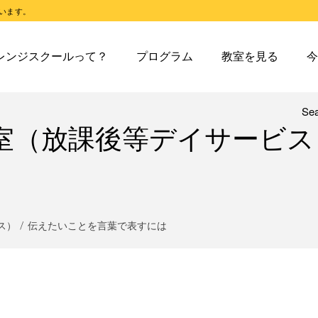
います。
スクールとは
オレンジスクールのプログラム
東戸塚教室
今日の東
レンジスクールって？
プログラム
教室を見る
今
スクールピコとは
オレンジスクールピコのプログラム
東戸塚第２教室
今日の東
東戸塚第３教室
今日の東
東戸塚第４教室
今日の東
Se
レンジスクールとは
オレンジスクールのプログラム
東戸塚教室
今
室（放課後等デイサービス
溝ノ口教室
今日の溝
レンジスクールピコとは
オレンジスクールピコのプログラム
東戸塚第２教室
今
あざみ野教室
今日のあ
東戸塚第３教室
今
青葉台教室
今日の青
東戸塚第４教室
今
鶴見教室
今日の鶴
溝ノ口教室
今
ス）
伝えたいことを言葉で表すには
藤沢教室
今日の藤
あざみ野教室
今
藤沢第２教室
今日の藤
青葉台教室
今
小岩教室
今日の小
鶴見教室
今
小岩第２教室
今日の小